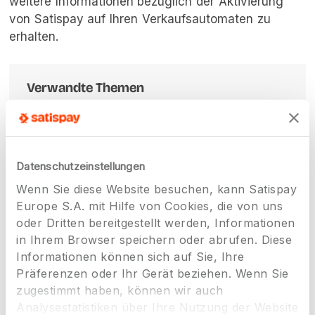
weitere Informationen bezüglich der Aktivierung
von Satispay auf Ihren Verkaufsautomaten zu
erhalten.
Verwandte Themen
Mit traditionellen Verkaufsautomaten
Datenschutzeinstellungen
Registrierung und Funktionalität
›
Wenn Sie diese Website besuchen, kann Satispay
Dashboard
›
Europe S.A. mit Hilfe von Cookies, die von uns
Kompatibilität und Integrationen
›
oder Dritten bereitgestellt werden, Informationen
Stationäre Geschäfte
in Ihrem Browser speichern oder abrufen. Diese
Mobile Geschäfte
Informationen können sich auf Sie, Ihre
Präferenzen oder Ihr Gerät beziehen. Wenn Sie
E-Commerce Websites
zugestimmt haben, können wir auch
E-Commerce Mobile App
Analysestatistiken über Ihre Nutzung der Website