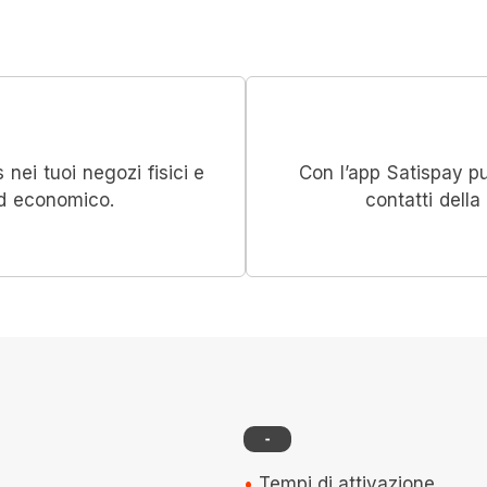
ei tuoi negozi fisici e
Con l’app Satispay pu
ed economico.
contatti della
-
Tempi di attivazione