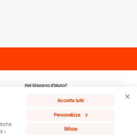
Hai bisogno d’aiuto?
Siamo a disposizione per qualsiasi
Accetta tutti
ulteriore informazione.
Contattaci
Personalizza
tiche
Italiano
Rifiuta
i i