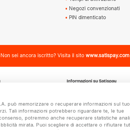
Negozi convenzionati
PIN dimenticato
Non sei ancora iscritto? Visita il sito
www.satispay.com
u
Informazioni su Satispay
k
Chi siamo
Team
S.A. può memorizzare o recuperare informazioni sul tuo
Lavora con noi
erzi. Tali informazioni potrebbero riguardare te, le tue
uo consenso, potremmo anche recuperare statistiche anali
bblicità mirata. Puoi scegliere di accettare o rifiutare tutt